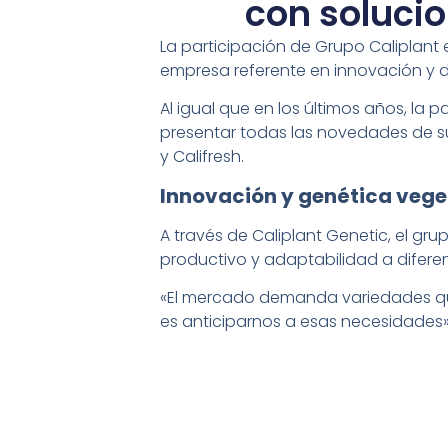
con solucio
La participación de Grupo Caliplant 
empresa referente en innovación y de
Al igual que en los últimos años, la 
presentar todas las novedades de sus 
y Califresh.
Innovación y genética veget
A través de Caliplant Genetic, el gru
productivo y adaptabilidad a diferen
«El mercado demanda variedades que 
es anticiparnos a esas necesidades»
Además, ha continuado, «a través de
mediante los cuales Viveros Calipla
que debido a su excelente salud radi
Sustratos para una agricult