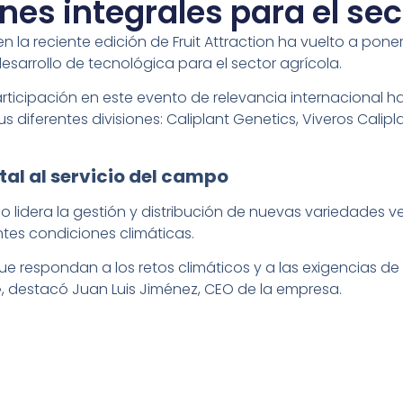
nes integrales para el sec
en la reciente edición de Fruit Attraction ha vuelto a po
sarrollo de tecnológica para el sector agrícola.
participación en este evento de relevancia internacional 
diferentes divisiones: Caliplant Genetics, Viveros Calipla
al al servicio del campo
po lidera la gestión y distribución de nuevas variedades 
tes condiciones climáticas.
respondan a los retos climáticos y a las exigencias de 
, destacó Juan Luis Jiménez, CEO de la empresa.
 la división de vivero, hemos podido mostrar nuestros in
nt se ha consolidado en el sector por su capacidad para 
cular, evita el estrés hídrico y favorece que entren antes
ura más eficiente y sostenible