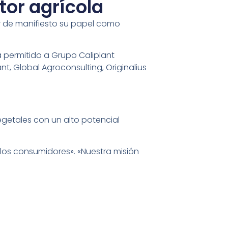
tor agrícola
ner de manifiesto su papel como
ha permitido a Grupo Caliplant
nt, Global Agroconsulting, Originalius
vegetales con un alto potencial
los consumidores». «Nuestra misión
novadores sistemas de cultivo,
producir plantas de gran calidad,
 en producción».